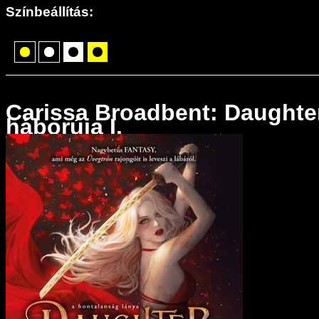
Színbeállítás:
Carissa Broadbent: Daughter 
háborúja I.