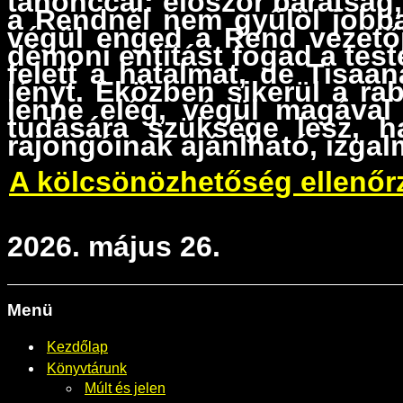
tanonccal: először barátság
a Rendnél nem gyűlöl jobban
végül enged a Rend vezetőj
démoni entitást fogad a tes
felett a hatalmat, de Tisaa
lényt. Eközben sikerül a ra
lenne elég, végül magával
tudására szüksége lesz, h
rajongóinak ajánlható, izgal
A kölcsönözhetőség ellenőr
2026. május 26.
Menü
Kezdőlap
Könyvtárunk
Múlt és jelen