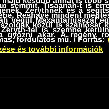
, majd később annál is több 
 semmit, Tisaanah-t is erre
ének, Zerythnek és a segít
tébe. Reshaye mindent megtes
nah végül Maxantariusszal e
bszolgák közül is számosat 
 Zeryth-tel is szembe kerül
a győzni akar. A regény r
mas, fordulatos mű. / Forrás:
zése és további információk