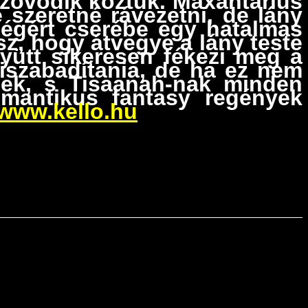
szövődik köztük. Maxantarius
 szeretné rávezetni, de lány
ségért cserébe egy hatalmas
z, hogy átvegye a lány teste
gyütt sikeresen fékezi meg a
kiszabadítania, de ha ez nem
nek, s Tisaanah-nak minden
omantikus fantasy regények
www.kello.hu