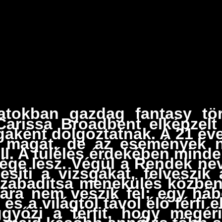
atokban gazdag fantasy tör
Carissa Broadbent elképzelt
gaként dolgoztatnak. A 21 év
a magát, de az események n
. A túlélés érdekében minden 
e lesz. Végül a Rendek nevű
jesíti a vizsgákat, felveszik
zabadítsa menekülés közben 
iára nem veszik fel; egy háb
s a világtól távol élő férfi 
yőzi a férfit, hogy megéri 