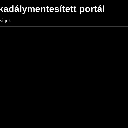
kadálymentesített portál
árjuk.