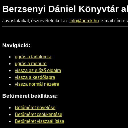
Berzsenyi Dániel Könyvtár a
Javaslataikat, észrevételeiket az
info@bdmk.hu
e-mail címre v
Navigáció:
ugrás a tartalomra
ugrás a menüre
vissza az előző oldalra
vissza a kezdőlapra
vissza normál nézetre
Betűméret beállítása:
Betűméret növelése
Betűméret csökkentése
Betűméret visszaállítása