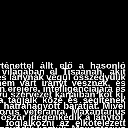
ténettel állt elő a hasonló
 világában él Tisaanah, akit
es lánynak végül összegyűlik
em várt irányt vesznek, és
erejére, intelligenciájára és
 szervezet karjaiban köt ki,
 a tagjaik közé és segítenek
hátrahagyott barátját. Mivel
orús veteránra, Maxantarius
először idegenkedik a lánytól,
foglalkozni az elkötelezett