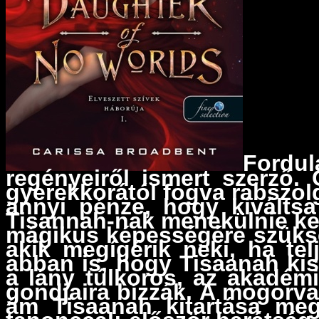
Fordul
regényeiről ismert szerző. 
gyerekkorától fogva rabszol
annyi pénze, hogy kiválts
Tisannah-nak menekülnie kell
mágikus képességére szükség
akik megígérik neki, ha tel
abban is, hogy Tisaanah kis
a lány túlkoros, az akadém
gondjaira bízzák. A mogorva é
ám Tisaanah kitartása megg