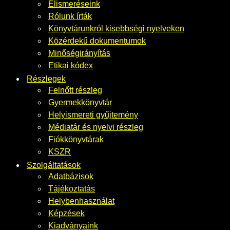
Elismeréseink
Rólunk írták
Könyvtárunkról kisebbségi nyelveken
Közérdekű dokumentumok
Minőségirányítás
Etikai kódex
Részlegek
Felnőtt részleg
Gyermekkönyvtár
Helyismereti gyűjtemény
Médiatár és nyelvi részleg
Fiókkönyvtárak
KSZR
Szolgáltatások
Adatbázisok
Tájékoztatás
Helybenhasználat
Képzések
Kiadványaink